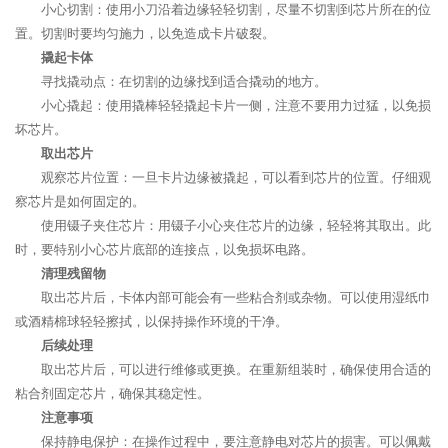
小心切割：使用小刀沿着边缘轻轻切割，尽量不切割到芯片所在的位
置。切割时要均匀施力，以免造成卡片破裂。
撬起卡体
寻找撬动点：在切割的边缘找到适合撬动的地方。
小心撬起：使用撬棒轻轻撬起卡片一侧，注意不要用力过猛，以免损
坏芯片。
取出芯片
观察芯片位置：一旦卡片边缘被撬起，可以看到芯片的位置。仔细观
察芯片是如何固定的。
使用镊子夹住芯片：用镊子小心夹住芯片的边缘，轻轻将其取出。此
时，要特别小心芯片底部的连接点，以免损坏电路。
清理残留物
取出芯片后，卡体内部可能会有一些粘合剂或杂物。可以使用湿纸巾
或酒精棉球轻轻擦拭，以保持操作环境的干净。
后续处理
取出芯片后，可以进行维修或更换。在重新组装时，确保使用合适的
粘合剂固定芯片，确保其稳定性。
注意事项
保持静电保护：在操作过程中，要注意静电对芯片的损害。可以佩戴