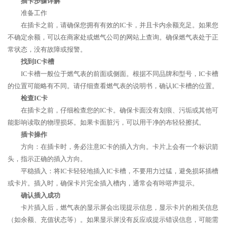
插卡步骤详解
准备工作
在插卡之前，请确保您拥有有效的IC卡，并且卡内余额充足。如果您
不确定余额，可以在商家处或燃气公司的网站上查询。确保燃气表处于正
常状态，没有故障或报警。
找到IC卡槽
IC卡槽一般位于燃气表的前面或侧面。根据不同品牌和型号，IC卡槽
的位置可能略有不同。请仔细查看燃气表的说明书，确认IC卡槽的位置。
检查IC卡
在插卡之前，仔细检查您的IC卡。确保卡面没有划痕、污垢或其他可
能影响读取的物理损坏。如果卡面脏污，可以用干净的布轻轻擦拭。
插卡操作
方向：在插卡时，务必注意IC卡的插入方向。卡片上会有一个标识箭
头，指示正确的插入方向。
平稳插入：将IC卡轻轻地插入IC卡槽，不要用力过猛，避免损坏插槽
或卡片。插入时，确保卡片完全插入槽内，通常会有咔嗒声提示。
确认插入成功
卡片插入后，燃气表的显示屏会出现提示信息，显示卡片的相关信息
（如余额、充值状态等）。如果显示屏没有反应或提示错误信息，可能需