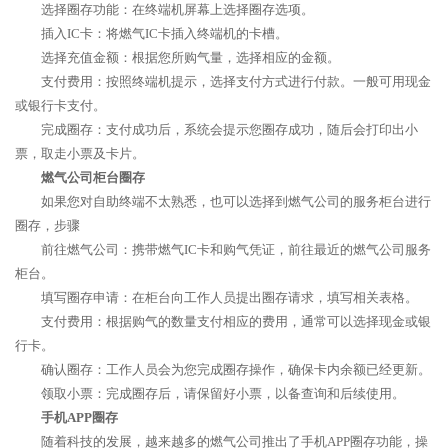
选择圈存功能：在终端机屏幕上选择圈存选项。
插入IC卡：将燃气IC卡插入终端机的卡槽。
选择充值金额：根据您所购气量，选择相应的金额。
支付费用：按照终端机提示，选择支付方式进行付款。一般可用现金
或银行卡支付。
完成圈存：支付成功后，系统会提示您圈存成功，随后会打印出小
票，取走小票及卡片。
燃气公司柜台圈存
如果您对自助终端不太熟悉，也可以选择到燃气公司的服务柜台进行
圈存，步骤
前往燃气公司：携带燃气IC卡和购气凭证，前往最近的燃气公司服务
柜台。
填写圈存申请：在柜台向工作人员提出圈存请求，填写相关表格。
支付费用：根据购气的数量支付相应的费用，通常可以选择现金或银
行卡。
确认圈存：工作人员会为您完成圈存操作，确保卡内余额已经更新。
领取小票：完成圈存后，请保留好小票，以备查询和后续使用。
手机APP圈存
随着科技的发展，越来越多的燃气公司推出了手机APP圈存功能，操